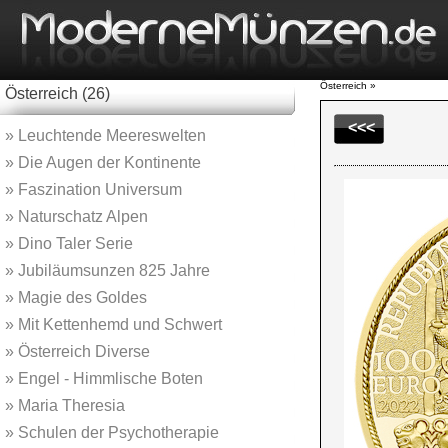
Österreich »
Österreich (26)
<<<
»
Leuchtende Meereswelten
»
Die Augen der Kontinente
»
Faszination Universum
»
Naturschatz Alpen
»
Dino Taler Serie
»
Jubiläumsunzen 825 Jahre
»
Magie des Goldes
»
Mit Kettenhemd und Schwert
»
Österreich Diverse
»
Engel - Himmlische Boten
»
Maria Theresia
»
Schulen der Psychotherapie