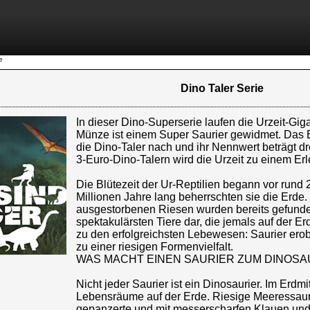
e
Dino Taler Serie
In dieser Dino-Superserie laufen die Urzeit-Gi
Münze ist einem Super Saurier gewidmet. Das 
die Dino-Taler nach und ihr Nennwert beträgt 
3-Euro-Dino-Talern wird die Urzeit zu einem Er
Die Blütezeit der Ur-Reptilien begann vor rund
Millionen Jahre lang beherrschten sie die Erde.
ausgestorbenen Riesen wurden bereits gefunden
spektakulärsten Tiere dar, die jemals auf der Er
zu den erfolgreichsten Lebewesen: Saurier erob
zu einer riesigen Formenvielfalt.
WAS MACHT EINEN SAURIER ZUM DINOSA
Nicht jeder Saurier ist ein Dinosaurier. Im Erdmi
Lebensräume auf der Erde. Riesige Meeressaur
gepanzerte und mit messerscharfen Klauen und 