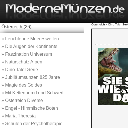
Österreich » Dino Taler Seri
Österreich (26)
»
Leuchtende Meereswelten
»
Die Augen der Kontinente
»
Faszination Universum
»
Naturschatz Alpen
»
Dino Taler Serie
»
Jubiläumsunzen 825 Jahre
»
Magie des Goldes
»
Mit Kettenhemd und Schwert
»
Österreich Diverse
»
Engel - Himmlische Boten
»
Maria Theresia
»
Schulen der Psychotherapie