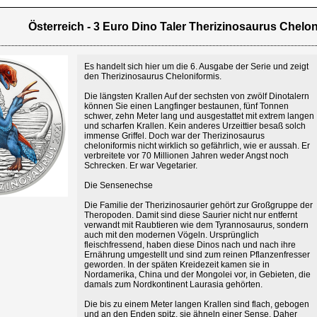
Österreich - 3 Euro Dino Taler Therizinosaurus Chelo
Es handelt sich hier um die 6. Ausgabe der Serie und zeigt
den Therizinosaurus Cheloniformis.
Die längsten Krallen Auf der sechsten von zwölf Dinotalern
können Sie einen Langfinger bestaunen, fünf Tonnen
schwer, zehn Meter lang und ausgestattet mit extrem langen
und scharfen Krallen. Kein anderes Urzeittier besaß solch
immense Griffel. Doch war der Therizinosaurus
cheloniformis nicht wirklich so gefährlich, wie er aussah. Er
verbreitete vor 70 Millionen Jahren weder Angst noch
Schrecken. Er war Vegetarier.
Die Sensenechse
Die Familie der Therizinosaurier gehört zur Großgruppe der
Theropoden. Damit sind diese Saurier nicht nur entfernt
verwandt mit Raubtieren wie dem Tyrannosaurus, sondern
auch mit den modernen Vögeln. Ursprünglich
fleischfressend, haben diese Dinos nach und nach ihre
Ernährung umgestellt und sind zum reinen Pflanzenfresser
geworden. In der späten Kreidezeit kamen sie in
Nordamerika, China und der Mongolei vor, in Gebieten, die
damals zum Nordkontinent Laurasia gehörten.
Die bis zu einem Meter langen Krallen sind flach, gebogen
und an den Enden spitz, sie ähneln einer Sense. Daher