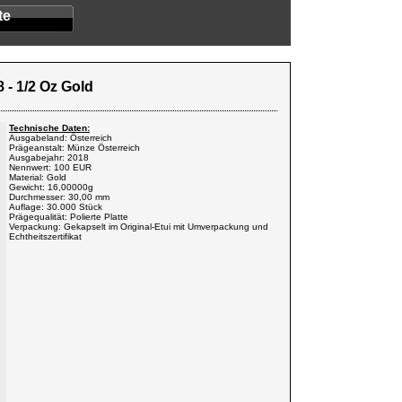
te
 - 1/2 Oz Gold
Technische Daten:
Ausgabeland: Österreich
Prägeanstalt: Münze Österreich
Ausgabejahr: 2018
Nennwert: 100 EUR
Material: Gold
Gewicht: 16,00000g
Durchmesser: 30,00 mm
Auflage: 30.000 Stück
Prägequalität: Polierte Platte
Verpackung: Gekapselt im Original-Etui mit Umverpackung und
Echtheitszertifikat