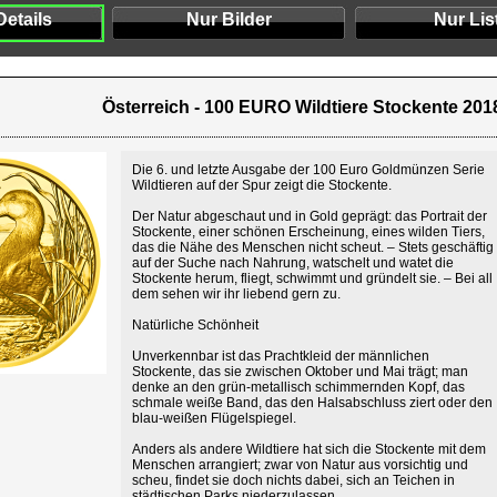
Details
Nur Bilder
Nur Lis
Österreich - 100 EURO Wildtiere Stockente 2018
Die 6. und letzte Ausgabe der 100 Euro Goldmünzen Serie
Wildtieren auf der Spur zeigt die Stockente.
Der Natur abgeschaut und in Gold geprägt: das Portrait der
Stockente, einer schönen Erscheinung, eines wilden Tiers,
das die Nähe des Menschen nicht scheut. – Stets geschäftig
auf der Suche nach Nahrung, watschelt und watet die
Stockente herum, fliegt, schwimmt und gründelt sie. – Bei all
dem sehen wir ihr liebend gern zu.
Natürliche Schönheit
Unverkennbar ist das Prachtkleid der männlichen
Stockente, das sie zwischen Oktober und Mai trägt; man
denke an den grün-metallisch schimmernden Kopf, das
schmale weiße Band, das den Halsabschluss ziert oder den
blau-weißen Flügelspiegel.
Anders als andere Wildtiere hat sich die Stockente mit dem
Menschen arrangiert; zwar von Natur aus vorsichtig und
scheu, findet sie doch nichts dabei, sich an Teichen in
städtischen Parks niederzulassen.