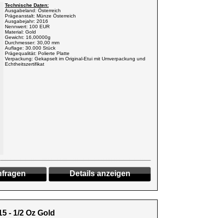
Technische Daten:
Ausgabeland: Österreich
Prägeanstalt: Münze Österreich
Ausgabejahr: 2016
Nennwert: 100 EUR
Material: Gold
Gewicht: 16,00000g
Durchmesser: 30,00 mm
Auflage: 30.000 Stück
Prägequalität: Polierte Platte
Verpackung: Gekapselt im Original-Etui mit Umverpackung und
Echtheitszertifikat
fragen
Details anzeigen
5 - 1/2 Oz Gold