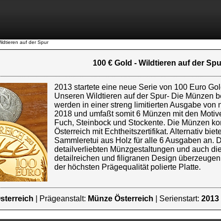
ildtieren auf der Spur
100 € Gold - Wildtieren auf der Spu
2013 startete eine neue Serie von 100 Euro G
Unseren Wildtieren auf der Spur- Die Münzen b
werden in einer streng limitierten Ausgabe von n
2018 und umfaßt somit 6 Münzen mit den Motiv
Fuch, Steinbock und Stockente. Die Münzen k
Österreich mit Echtheitszertifikat. Alternativ bi
Sammleretui aus Holz für alle 6 Ausgaben an. Di
detailverliebten Münzgestaltungen und auch di
detailreichen und filigranen Design überzeuge
der höchsten Prägequalität polierte Platte.
sterreich
| Prägeanstalt:
Münze Österreich
| Serienstart:
2013