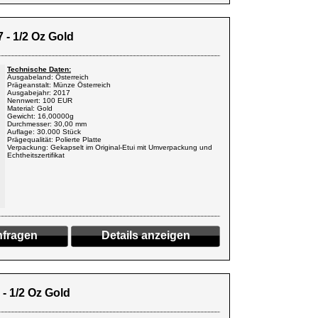
 - 1/2 Oz Gold
Technische Daten:
Ausgabeland: Österreich
Prägeanstalt: Münze Österreich
Ausgabejahr: 2017
Nennwert: 100 EUR
Material: Gold
Gewicht: 16,00000g
Durchmesser: 30,00 mm
Auflage: 30.000 Stück
Prägequalität: Polierte Platte
Verpackung: Gekapselt im Original-Etui mit Umverpackung und
Echtheitszertifikat
fragen
Details anzeigen
- 1/2 Oz Gold