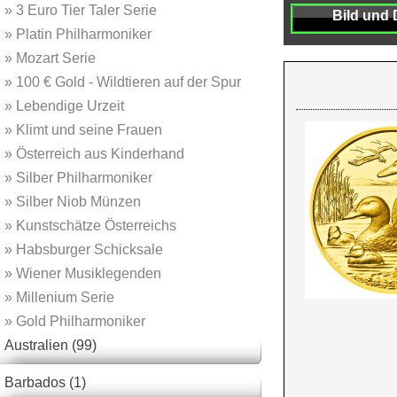
»
3 Euro Tier Taler Serie
Bild und 
»
Platin Philharmoniker
»
Mozart Serie
»
100 € Gold - Wildtieren auf der Spur
»
Lebendige Urzeit
»
Klimt und seine Frauen
»
Österreich aus Kinderhand
»
Silber Philharmoniker
»
Silber Niob Münzen
»
Kunstschätze Österreichs
»
Habsburger Schicksale
»
Wiener Musiklegenden
»
Millenium Serie
»
Gold Philharmoniker
Australien (99)
Barbados (1)