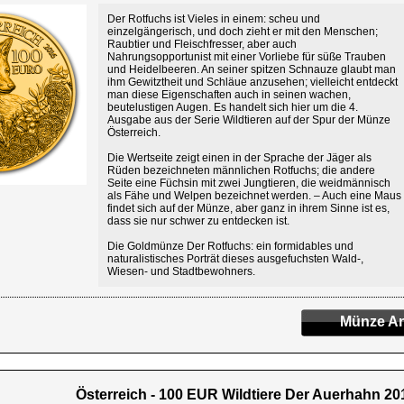
Der Rotfuchs ist Vieles in einem: scheu und
einzelgängerisch, und doch zieht er mit den Menschen;
Raubtier und Fleischfresser, aber auch
Nahrungsopportunist mit einer Vorliebe für süße Trauben
und Heidelbeeren. An seiner spitzen Schnauze glaubt man
ihm Gewitztheit und Schläue anzusehen; vielleicht entdeckt
man diese Eigenschaften auch in seinen wachen,
beutelustigen Augen. Es handelt sich hier um die 4.
Ausgabe aus der Serie Wildtieren auf der Spur der Münze
Österreich.
Die Wertseite zeigt einen in der Sprache der Jäger als
Rüden bezeichneten männlichen Rotfuchs; die andere
Seite eine Füchsin mit zwei Jungtieren, die weidmännisch
als Fähe und Welpen bezeichnet werden. – Auch eine Maus
findet sich auf der Münze, aber ganz in ihrem Sinne ist es,
dass sie nur schwer zu entdecken ist.
Die Goldmünze Der Rotfuchs: ein formidables und
naturalistisches Porträt dieses ausgefuchsten Wald-,
Wiesen- und Stadtbewohners.
Münze An
Österreich - 100 EUR Wildtiere Der Auerhahn 201