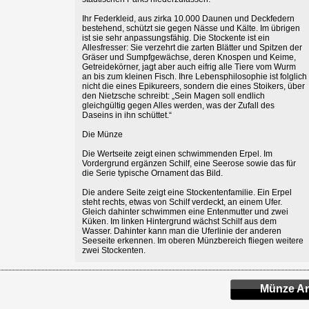
Ihr Federkleid, aus zirka 10.000 Daunen und Deckfedern
bestehend, schützt sie gegen Nässe und Kälte. Im übrigen
ist sie sehr anpassungsfähig. Die Stockente ist ein
Allesfresser: Sie verzehrt die zarten Blätter und Spitzen der
Gräser und Sumpfgewächse, deren Knospen und Keime,
Getreidekörner, jagt aber auch eifrig alle Tiere vom Wurm
an bis zum kleinen Fisch. Ihre Lebensphilosophie ist folglich
nicht die eines Epikureers, sondern die eines Stoikers, über
den Nietzsche schreibt: „Sein Magen soll endlich
gleichgültig gegen Alles werden, was der Zufall des
Daseins in ihn schüttet.“
Die Münze
Die Wertseite zeigt einen schwimmenden Erpel. Im
Vordergrund ergänzen Schilf, eine Seerose sowie das für
die Serie typische Ornament das Bild.
Die andere Seite zeigt eine Stockentenfamilie. Ein Erpel
steht rechts, etwas von Schilf verdeckt, an einem Ufer.
Gleich dahinter schwimmen eine Entenmutter und zwei
Küken. Im linken Hintergrund wächst Schilf aus dem
Wasser. Dahinter kann man die Uferlinie der anderen
Seeseite erkennen. Im oberen Münzbereich fliegen weitere
zwei Stockenten.
Münze An