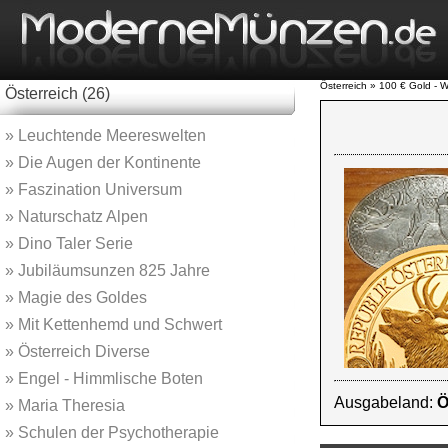
Österreich » 100 € Gold - W
Österreich (26)
»
Leuchtende Meereswelten
»
Die Augen der Kontinente
»
Faszination Universum
»
Naturschatz Alpen
»
Dino Taler Serie
»
Jubiläumsunzen 825 Jahre
»
Magie des Goldes
»
Mit Kettenhemd und Schwert
»
Österreich Diverse
»
Engel - Himmlische Boten
Ausgabeland:
Ö
»
Maria Theresia
»
Schulen der Psychotherapie