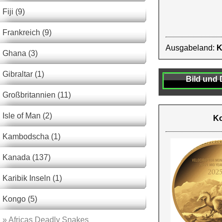
Fiji (9)
Frankreich (9)
Ausgabeland:
K
Ghana (3)
Gibraltar (1)
Bild und 
Großbritannien (11)
Isle of Man (2)
Ko
Kambodscha (1)
Kanada (137)
Karibik Inseln (1)
Kongo (5)
»
Africas Deadly Snakes