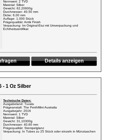
Nennwert: 2 TVD
Material: Silber
Gewicht: 62,20600g
Durchmesser: 40,50 mm
Dicke: 6,00 mm
Auflage: 1.000 Stück
Prägequalität: Antik Finish
Verpackung: Im Original-Etui mit Umverpackung und
Echtheitszertifikat
fragen
Details anzeigen
 - 1 Oz Silber
Technische Daten:
Ausgabeland: Tuvalu
Prägeanstalt: The PerthMint Australia
Ausgabejahr: 2016
Nennwert: 1 TVD
Material: Silber
Gewicht: 31,10300g
Durchmesser: 40,60 mm
Prägequalität: Stempelglanz
Verpackung: In Tubes zu 25 Stück oder einzeln in Münztaschen