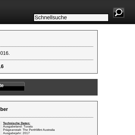
2016.
16
te
lber
Technische Daten:
Ausgabeland: Tuvalu
Prägeanstalt: The PerthMint Australia
Ausgabejahr: 2017