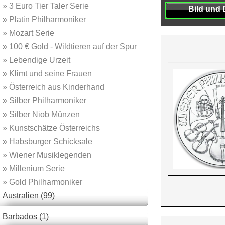
»
3 Euro Tier Taler Serie
Bild und 
»
Platin Philharmoniker
»
Mozart Serie
»
100 € Gold - Wildtieren auf der Spur
»
Lebendige Urzeit
»
Klimt und seine Frauen
»
Österreich aus Kinderhand
»
Silber Philharmoniker
»
Silber Niob Münzen
»
Kunstschätze Österreichs
»
Habsburger Schicksale
»
Wiener Musiklegenden
»
Millenium Serie
»
Gold Philharmoniker
Australien (99)
Barbados (1)