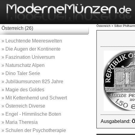
Österreich » Silber Philhar
Österreich (26)
»
Leuchtende Meereswelten
»
Die Augen der Kontinente
»
Faszination Universum
»
Naturschatz Alpen
»
Dino Taler Serie
»
Jubiläumsunzen 825 Jahre
»
Magie des Goldes
»
Mit Kettenhemd und Schwert
»
Österreich Diverse
»
Engel - Himmlische Boten
Ausgabeland:
Ö
»
Maria Theresia
»
Schulen der Psychotherapie